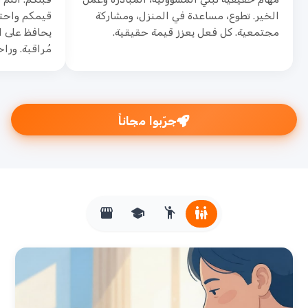
الخير. تطوع، مساعدة في المنزل، ومشاركة
قيمكم واحتي
مجتمعية. كل فعل يعزز قيمة حقيقية.
يحافظ على ال
مُراقبة. وراح
جرّبوا مجاناً
storefront
school
emoji_people
family_restroom