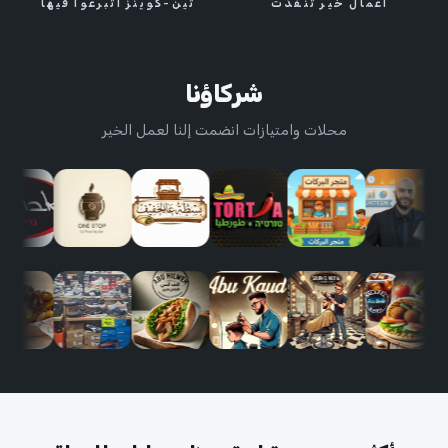
أعمال خير تنفذت
تين-كوينز اتبرعوا فيها
شركاؤنا
محلات وامتيازات انضمت إلنا لعمل الخير