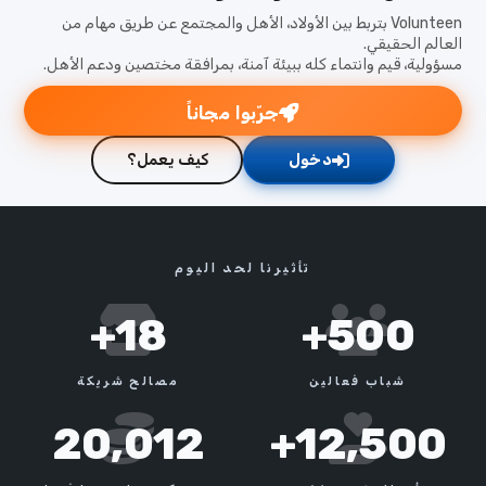
Volunteen بتربط بين الأولاد، الأهل والمجتمع عن طريق مهام من
العالم الحقيقي.
مسؤولية، قيم وانتماء كله ببيئة آمنة، بمرافقة مختصين ودعم الأهل.
جرّبوا مجاناً
دخول
كيف يعمل؟
تأثيرنا لحد اليوم
18+
500+
شباب فعالين
مصالح شريكة
20,012
12,500+